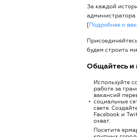
За каждой истор
администратора 
[
Подробнее о ва
Присоединяйтесь 
будем строить ми
Общайтесь и 
Используйте со
работе за гран
вакансий перев
социальные сет
свете. Создайт
Facebook и Twi
охват.
Посетите ярма
крупных город