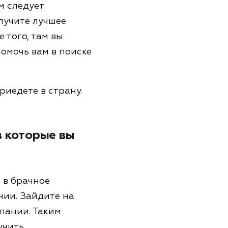
м следует
лучите лучшее
 того, там вы
омочь вам в поиске
риедете в страну.
в которые вы
 в брачное
нии. Зайдите на
пании. Таким
учить