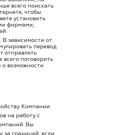
чше всего поискать
тернете, чтобы
жете установить
ми фирмами,
ей.
. В зависимости от
имулировать перевод
т отправлять
е всего поговорить
е о возможности
ройству. Компании
в на работу с
омпаний. Вы
у за границей, если