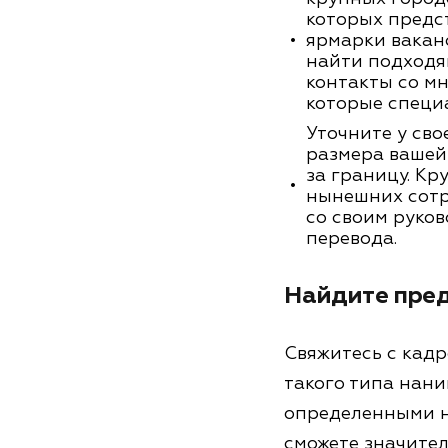
которых предс
ярмарки вакан
найти подходя
контакты со м
которые специ
Уточните у сво
размера вашей
за границу. К
нынешних сотру
со своим руко
перевода.
Найдите пред
Свяжитесь с кад
такого типа нан
определенными н
сможете значител