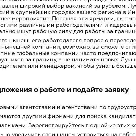
тавлен широкий выбор вакансий за рубежом. Лу
сий в крупнейших городах вашего региона в Ин
щее мероприятие. Посещая эти ярмарки, вы смо
ногими различными работодателями и кадровы
ально ищут рабочую силу для работы за границ
его нынешнего работодателя вопрос о переводе
 нынешней компании, возможно, вы сможете ст
рупные глобальные компании часто предпочитаю
дников за границу, а не нанимать новых. Лучш
водителем или менеджером, чтобы узнать больш
ложения о работе и подайте заявку
ровыми агентствами и агентствами по трудоуст
имаются другими фирмами для поиска кандидато
авыками. Зарегистрируйтесь в одной из этих к
ьно увеличить свои шансы устроиться на работ