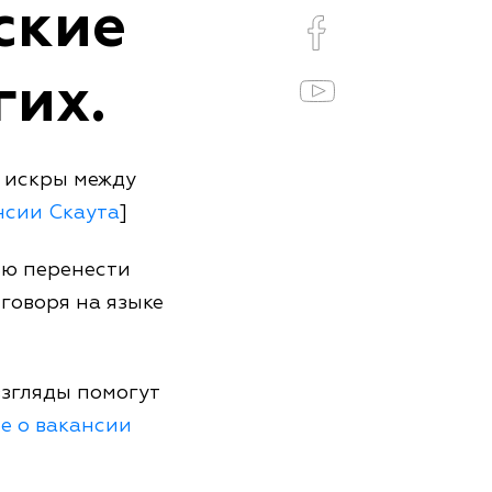
ские
гих.
 искры между
нсии Скаута
]
ью перенести
говоря на языке
взгляды помогут
е о вакансии