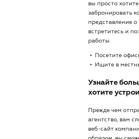
вы просто хотите
забронировать ко
представление о 
встретитесь и по
работы.
Посетите офисы
Ищите в местны
Узнайте боль
хотите устрои
Прежде чем отпр
агентство, вам с
веб-сайт компани
образом, вы смож