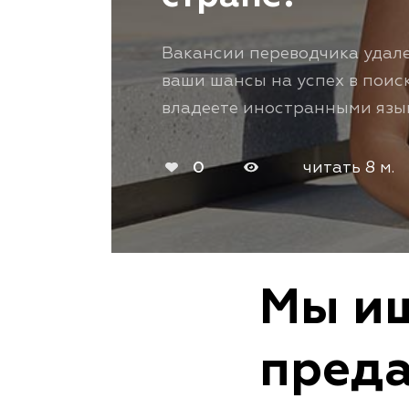
Вакансии переводчика удале
ваши шансы на успех в поис
владеете иностранными язы
0
читать 8 м.
Мы ищ
преда