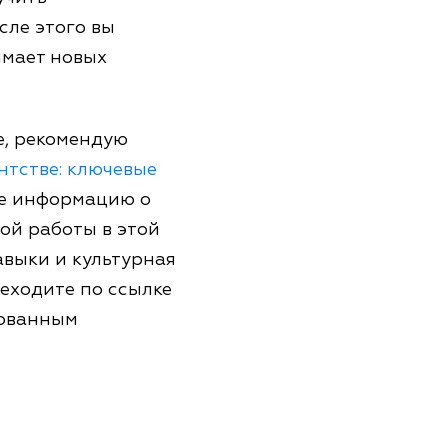
сле этого вы
имает новых
е, рекомендую
нтстве: ключевые
ете информацию о
ой работы в этой
авыки и культурная
реходите по ссылке
бованным