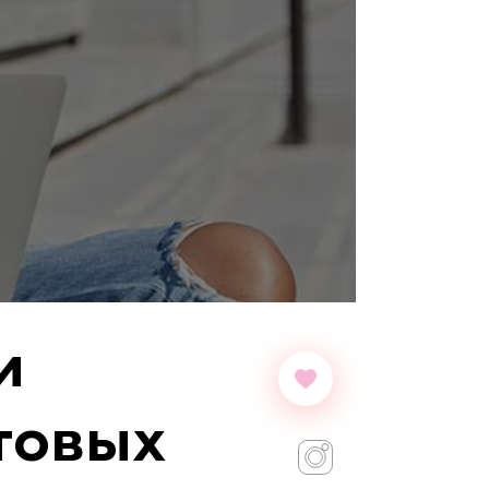
и
товых