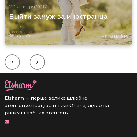
20 января 2017
Выйти замуж за иностранца
56
читать 8 м.
Elsharm — перше велике шлюбне
агентство працює тільки Online, лідер на
ринку шлюбних агентств.