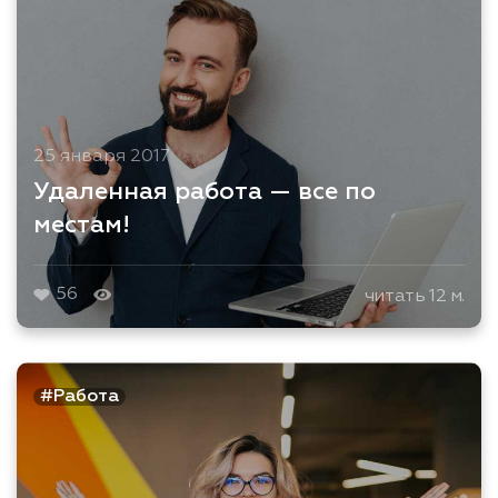
25 января 2017
Удаленная работа — все по
местам!
56
читать 12 м.
#Работа