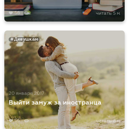
56
читать 5 м.
#Девушкам
20 января 2017
Выйти замуж за иностранца
56
читать 8 м.