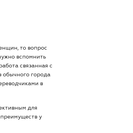
енщин, то вопрос
нужно вспомнить
работа связанная с
з обычного города
переводчиками в
фективным для
 преимуществ у