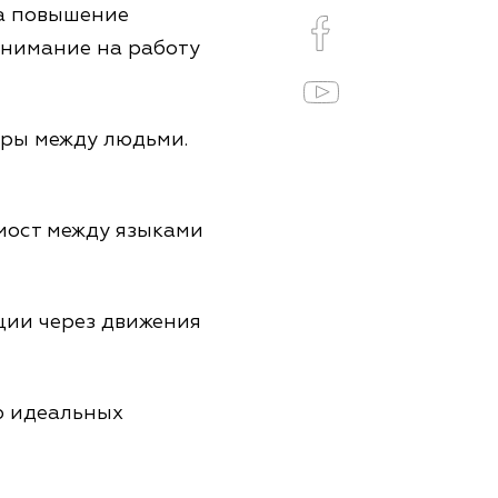
на повышение
внимание на работу
кры между людьми.
мост между языками
ции через движения
ю идеальных