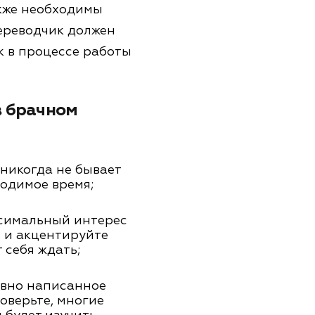
акже необходимы
переводчик должен
к в процессе работы
в брачном
 никогда не бывает
ходимое время;
ксимальный интерес
, и акцентируйте
 себя ждать;
ивно написанное
оверьте, многие