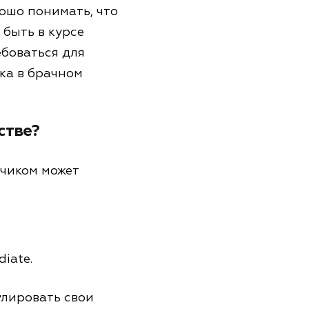
ошо понимать, что
 быть в курсе
ебоваться для
ка в брачном
стве?
дчиком может
iate.
улировать свои