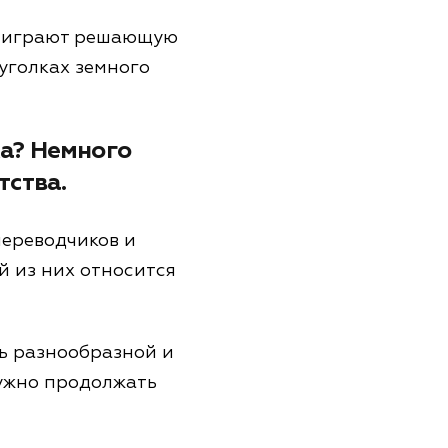
и играют решающую
уголках земного
ка? Немного
тства.
переводчиков и
й из них относится
нь разнообразной и
нужно продолжать