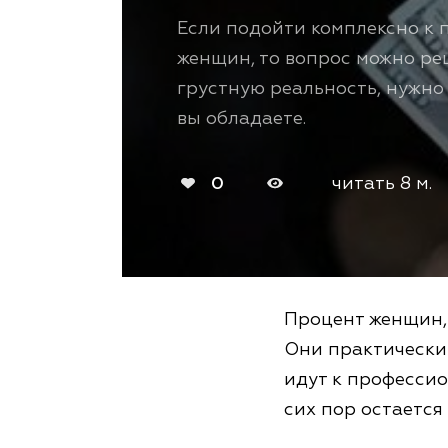
Если подойти комплексно к 
женщин, то вопрос можно ре
грустную реальность, нужно
вы обладаете.
0
читать 8 м.
Процент женщин, 
Они практически
идут к професси
сих пор остаетс