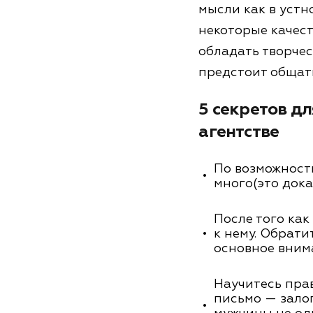
мысли как в устн
некоторые качест
обладать творче
предстоит общат
5 секретов д
агентстве
По возможности
много(это дока
После того ка
к нему. Обрати
основное внима
Научитесь пра
письмо — зало